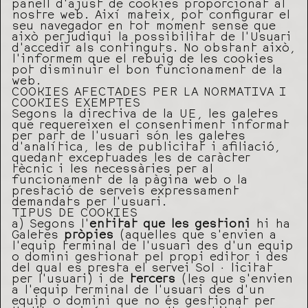
panell d’ajust de cookies proporcionat al
nostre web. Així mateix, pot configurar el
seu navegador en tot moment sense que
això perjudiqui la possibilitat de l’Usuari
d’accedir als continguts. No obstant això,
l’informem que el rebuig de les cookies
pot disminuir el bon funcionament de la
web.
COOKIES AFECTADES PER LA NORMATIVA I
COOKIES EXEMPTES
Segons la directiva de la UE, les galetes
que requereixen el consentiment informat
per part de l’usuari són les galetes
d’analítica, les de publicitat i afiliació,
quedant exceptuades les de caràcter
tècnic i les necessàries per al
funcionament de la pàgina web o la
prestació de serveis expressament
demandats per l’usuari.
TIPUS DE COOKIES
a) Segons l’
entitat que les gestioni
hi ha
Galetes
pròpies
(aquelles que s’envien a
l’equip terminal de l’usuari des d’un equip
o domini gestionat pel propi editor i des
del qual es presta el servei Sol · licitat
per l’usuari) i de
tercers
(les que s’envien
a l’equip terminal de l’usuari des d’un
equip o domini que no és gestionat per