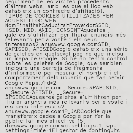
seguiment de les visites procedents
d’altres webs, amb les que el lloc web
estableix un contracte d’afiliació).
TIPUS DE COOKIES UTILITZADES PER
AQUEST LLOC WEB
NomFinalitatCaducitatProveidorSSID,
HSID, NID, ANID, CONSENTAquestes
galetes s’utilitzen per lliurar anuncis més
rellevants per a vostè i els seus
interessos2 anyswww.google.comSID,
SAPISID, APISIDGoogle estableix una sèrie
de galetes en qualsevol pàgina que inclou
un mapa de Google. Si bé no tenim control
sobre les galetes de Google, que semblen
incloure una barreja de fragments
d’informació per mesurar el nombre i el
comportament dels usuaris que fan servir
Google Maps./td>2
anyswww.google.com__Secure-3PAPISID,
__Secure-APISID, __Secure-
3PSIDCCAquestes galetes s’utilitzen per
lliurar anuncis més rellevants per a vostè i
els seus interessos2
anyswww.google.com1P_JARCookie que
transfereix dades a Google per fer la
publicitat més atractiva.15
dieswww.google.comwp-settings-1, wp-
settings-time-1El gestor de continguts