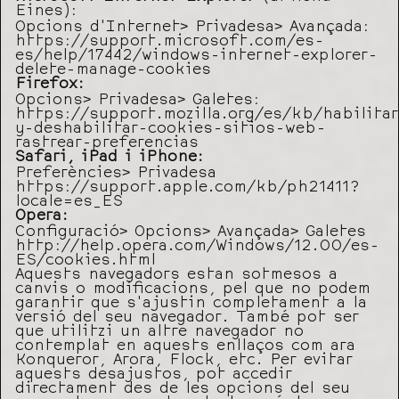
Eines):
Opcions d’Internet> Privadesa> Avançada:
https://support.microsoft.com/es-
es/help/17442/windows-internet-explorer-
delete-manage-cookies
Firefox:
Opcions> Privadesa> Galetes:
https://support.mozilla.org/es/kb/habilitar
y-deshabilitar-cookies-sitios-web-
rastrear-preferencias
Safari, iPad i iPhone:
Preferències> Privadesa
https://support.apple.com/kb/ph21411?
locale=es_ES
Opera:
Configuració> Opcions> Avançada> Galetes
http://help.opera.com/Windows/12.00/es-
ES/cookies.html
Aquests navegadors estan sotmesos a
canvis o modificacions, pel que no podem
garantir que s’ajustin completament a la
versió del seu navegador. També pot ser
que utilitzi un altre navegador no
contemplat en aquests enllaços com ara
Konqueror, Arora, Flock, etc. Per evitar
aquests desajustos, pot accedir
directament des de les opcions del seu