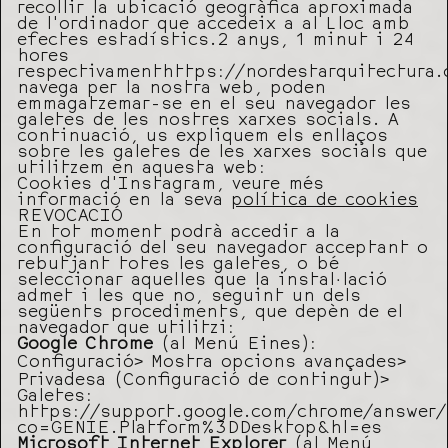
recollir la ubicació geogràfica aproximada
de l’ordinador que accedeix a al Lloc amb
efectes estadístics.2 anys, 1 minut i 24
hores
respectivamenthttps://nordestarquitectura
navega per la nostra web, poden
emmagatzemar-se en el seu navegador les
galetes de les nostres xarxes socials. A
continuació, us expliquem els enllaços
sobre les galetes de les xarxes socials que
utilitzem en aquesta web:
Cookies d’Instagram, veure més
informació en la seva
política de cookies
REVOCACIÓ
En tot moment podrà accedir a la
configuració del seu navegador acceptant o
rebutjant totes les galetes, o bé
seleccionar aquelles que la instal·lació
admet i les que no, seguint un dels
següents procediments, que depèn de el
navegador que utilitzi:
Google Chrome
(al Menú Eines):
Configuració> Mostra opcions avançades>
Privadesa (Configuració de contingut)>
Galetes:
https://support.google.com/chrome/answer
co=GENIE.Platform%3DDesktop&hl=es
Microsoft Internet Explorer
(al Menú