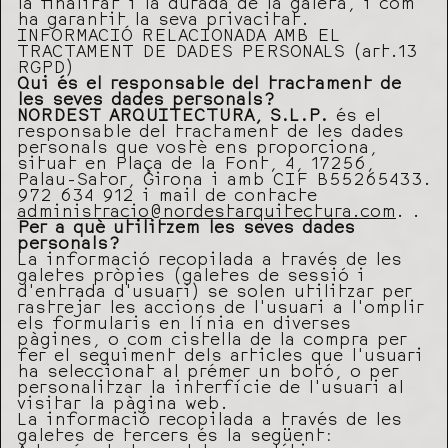
la finalitat i la durada de la galeta, i com
ha garantit la seva privacitat.
INFORMACIÓ RELACIONADA AMB EL
TRACTAMENT DE DADES PERSONALS (art.13
RGPD)
Qui és el responsable del tractament de
les seves dades personals?
NORDEST ARQUITECTURA, S.L.P.
és el
responsable del tractament de les dades
personals que vostè ens proporciona,
situat en Plaça de la Font, 4, 17256,
Palau-Sator, Girona i amb CIF B55265433.
972 634 912 i mail de contacte
administracio@nordestarquitectura.com
. .
Per a què utilitzem les seves dades
personals?
La informació recopilada a través de les
galetes pròpies (galetes de sessió i
d’entrada d’usuari) se solen utilitzar per
rastrejar les accions de l’usuari a l’omplir
els formularis en línia en diverses
pàgines, o com cistella de la compra per
fer el seguiment dels articles que l’usuari
ha seleccionat al prémer un botó, o per
personalitzar la interfície de l’usuari al
visitar la pàgina web.
La informació recopilada a través de les
galetes de tercers és la següent: