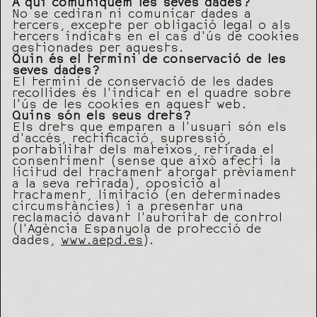
A qui comuniquem les seves dades?
No se cediran ni comunicar dades a
tercers, excepte per obligació legal o als
tercers indicats en el cas d’ús de cookies
gestionades per aquests.
Quin és el termini de conservació de les
seves dades?
El termini de conservació de les dades
recollides és l’indicat en el quadre sobre
l’ús de les cookies en aquest web.
Quins són els seus drets?
Els drets que emparen a l’usuari són els
d’accés, rectificació, supressió,
portabilitat dels mateixos, retirada el
consentiment (sense que això afecti la
licitud del tractament atorgat prèviament
a la seva retirada), oposició al
tractament, limitació (en determinades
circumstàncies) i a presentar una
reclamació davant l’autoritat de control
(l’Agència Espanyola de protecció de
dades,
www.aepd.es
).