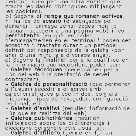
l’editor, sinó per una altra entitat que
tracta les dades obtingudes mitjançant
les cookies).
b) Segons el
temps que romanen actives
,
hi ha les de
sessió
(dissenyades per
demanar i emmagatzemar dades mentre
l’usuari accedeix a una pàgina web) i les
persistents
(en què les dades
s’emmagatzemen en el terminal i poden ser
accedits i tractats durant un període
definit pel responsable de la galeta -pot
anar d’uns minuts a diversos anys).
c) Segons la
finalitat
per a la qual tracten
la informació que recopilen, poden ser:
– Galetes tècniques
(necessàries per a
l’ús del web i la prestació de servei
contractat),
– Galetes de personalització
(que permeten
a l’usuari accedir a el servei amb
característiques predefinides, com ara
l’idioma, tipus de navegador, configuració
regional, etc.)
– Galetes d’anàlisi
(recullen informació de
l’ús que es realitza del web),
– Galetes publicitàries
(recullen
informació sobre les preferències i
eleccions personals dels usuaris),
– Galetes d’afiliats
(permeten fer un