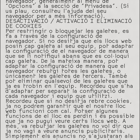
navegador, generalment al menú de
“Opcions” a la secció de “Privadesa”. (Si
us plau, consulteu l’ajuda del seu
navegador per a més informació).
DESACTIVACIÓ / ACTIVACIÓ I ELIMINACIÓ
DE COOKIES
Per restringir o bloquejar les galetes, es
fa a través de la configuració de
navegador. Si no desitja que els llocs web
posin cap galeta al seu equip, pot adaptar
la configuració de el navegador de manera
que se li notifiqui abans que es col·loqui
cap galeta. De la mateixa manera, pot
adaptar la configuració de manera que el
navegador rebutgi totes les galetes, o
únicament les galetes de tercers. També
pot eliminar qualsevol de les galetes que
ja es trobin en l’equip. Recordeu que s’ha
d’adaptar per separat la configuració de
cada navegador i equip que utilitzi.
Recordeu que si no desitja rebre cookies,
ja no podrem garantir que el nostre lloc
web funcioni com cal. Potser algunes
funcions de el lloc es perdin i és possible
que ja no pugui veure certs llocs web. A
més, va rebutjar les galetes no vol dir que
ja no vagi a veure anuncis publicitaris.
Simplement els anuncis no s’ajustaran als