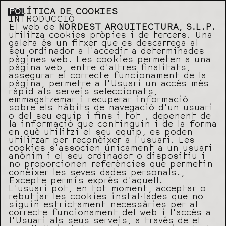
POLÍTICA DE COOKIES
INTRODUCCIÓ
El web de
NORDEST ARQUITECTURA, S.L.P.
utilitza cookies pròpies i de tercers. Una
galeta és un fitxer que es descarrega al
seu ordinador a l’accedir a determinades
pàgines web. Les cookies permeten a una
pàgina web, entre d’altres finalitats,
assegurar el correcte funcionament de la
pàgina, permetre a l’Usuari un accés més
ràpid als serveis seleccionats,
emmagatzemar i recuperar informació
sobre els hàbits de navegació d’un usuari
o del seu equip i fins i tot , depenent de
la informació que continguin i de la forma
en què utilitzi el seu equip, es poden
utilitzar per reconèixer a l’usuari. Les
cookies s’associen únicament a un usuari
anònim i el seu ordinador o dispositiu i
no proporcionen referències que permetin
conèixer les seves dades personals.,
Excepte permís exprés d’aquell.
L’usuari pot, en tot moment, acceptar o
rebutjar les cookies instal·lades que no
siguin estrictament necessàries per al
correcte funcionament del web i l’accés a
l’Usuari als seus serveis, a través de el