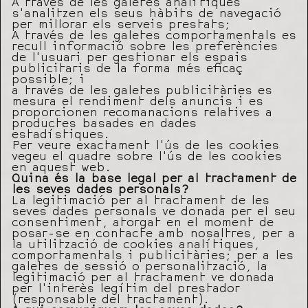
A través de les galetes analítiques
s’analitzen els seus hàbits de navegació
per millorar els serveis prestats;
A través de les galetes comportamentals es
recull informació sobre les preferències
de l’usuari per gestionar els espais
publicitaris de la forma més eficaç
possible; i
a través de les galetes publicitàries es
mesura el rendiment dels anuncis i es
proporcionen recomanacions relatives a
productes basades en dades
estadístiques.
Per veure exactament l’ús de les cookies
vegeu el quadre sobre l’ús de les cookies
en aquest web.
Quina és la base legal per al tractament de
les seves dades personals?
La legitimació per al tractament de les
seves dades personals ve donada per el seu
consentiment, atorgat en el moment de
posar-se en contacte amb nosaltres, per a
la utilització de cookies analítiques,
comportamentals i publicitàries; per a les
galetes de sessió o personalització, la
legitimació per al tractament ve donada
per l’interès legítim del prestador
(responsable del tractament).