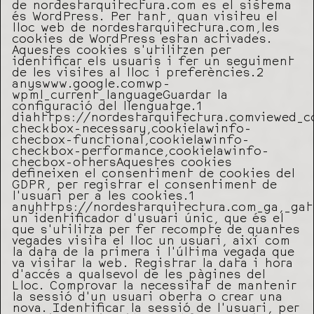
de nordestarquitectura.com es el sistema
és WordPress. Per tant, quan visiteu el
lloc web de nordestarquitectura.com,les
cookies de WordPress estan activades.
Aquestes cookies s’utilitzen per
identificar els usuaris i fer un seguiment
de les visites al lloc i preferències.2
anyswww.google.comwp-
wpml_current_languageGuardar la
configuració del llenguatge.1
diahttps://nordestarquitectura.comviewed_c
checkbox-necessary,cookielawinfo-
checbox-functional,cookielawinfo-
checkbox-performance,cookielawinfo-
checbox-othersAquestes cookies
defineixen el consentiment de cookies del
GDPR, per registrar el consentiment de
l’usuari per a les cookies.1
anyhttps://nordestarquitectura.com_ga,_gat
un identificador d’usuari únic, que és el
que s’utilitza per fer recompte de quantes
vegades visita el lloc un usuari, així com
la data de la primera i l’última vegada que
va visitar la web. Registrar la data i hora
d’accés a qualsevol de les pàgines del
Lloc. Comprovar la necessitat de mantenir
la sessió d’un usuari oberta o crear una
nova. Identificar la sessió de l’usuari, per