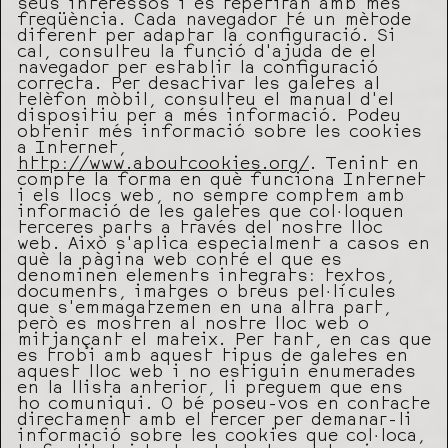
seus interessos i es repetiran amb més
freqüència. Cada navegador té un mètode
diferent per adaptar la configuració. Si
cal, consulteu la funció d’ajuda de el
navegador per establir la configuració
correcta. Per desactivar les galetes al
telèfon mòbil, consulteu el manual d’el
dispositiu per a més informació. Podeu
obtenir més informació sobre les cookies
a Internet,
http://www.aboutcookies.org/
. Tenint en
compte la forma en què funciona Internet
i els llocs web, no sempre comptem amb
informació de les galetes que col·loquen
terceres parts a través del nostre lloc
web. Això s’aplica especialment a casos en
què la pàgina web conté el que es
denominen elements integrats: textos,
documents, imatges o breus pel·lícules
que s’emmagatzemen en una altra part,
però es mostren al nostre lloc web o
mitjançant el mateix. Per tant, en cas que
es trobi amb aquest tipus de galetes en
aquest lloc web i no estiguin enumerades
en la llista anterior, li preguem que ens
ho comuniqui. O bé poseu-vos en contacte
directament amb el tercer per demanar-li
informació sobre les cookies que col·loca,