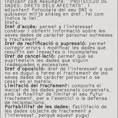
indicant com Assumpte: “PROTECCIÓ DE
DADES: DRETS DELS AFECTATS”, i
adjuntant fotocòpia del seu DNI o
qualsevol mitjà anàleg en dret, tal com
indica la llei.
Drets:
Dret d’accés:
permet a l’interessat
conèixer i obtenir informació sobre les
seves dades de caràcter personal sotmeses
a tractament.
Dret de rectificació o supressió:
permet
corregir errors i modificar les dades que
resultin ser inexactes o incompletes
Dret de cancel·lació:
permet que se
suprimeixin les dades que siguin
inadequades o excessives
Dret d’oposició:
dret de l’interessat a que
no es dugui a terme el tractament de les
seves dades de caràcter personal o se
cessi en el mateix.
Limitació del tractament:
comporta el
marcat de les dades personals conservats,
amb la finalitat de limitar el seu futur
tractament, per a l’exercici o la defensa
de reclamacions.
Portabilitat de les dades:
facilitació de
les dades objecte de tractament a
l’interessat, perquè aquest pugui