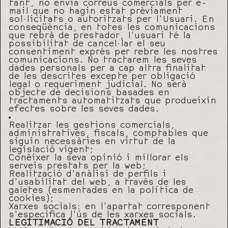
tant, no envia correus comercials per e-
mail que no hagin estat prèviament
sol·licitats o autoritzats per l’Usuari. En
conseqüència, en totes les comunicacions
que rebrà de prestador, l’usuari té la
possibilitat de cancel·lar el seu
consentiment exprés per rebre les nostres
comunicacions. No tractarem les seves
dades personals per a cap altra finalitat
de les descrites excepte per obligació
legal o requeriment judicial. No serà
objecte de decisions basades en
tractaments automatitzats que produeixin
efectes sobre les seves dades.
Realitzar les gestions comercials,
administratives, fiscals, comptables que
siguin necessàries en virtut de la
legislació vigent;
Conèixer la seva opinió i millorar els
serveis prestats per la web;
Realització d’anàlisi de perfils i
d’usabilitat del web, a través de les
galetes (esmentades en la política de
cookies);
Xarxes socials: en l’apartat corresponent
s’especifica l’ús de les xarxes socials.
LEGITIMACIÓ DEL TRACTAMENT