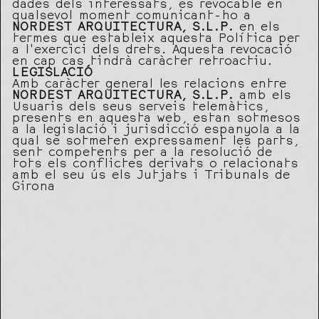
dades dels interessats, és revocable en
qualsevol moment comunicant-ho a
NORDEST ARQUITECTURA, S.L.P.
en els
termes que estableix aquesta Política per
a l’exercici dels drets. Aquesta revocació
en cap cas tindrà caràcter retroactiu.
LEGISLACIÓ
Amb caràcter general les relacions entre
NORDEST ARQUITECTURA, S.L.P.
amb els
Usuaris dels seus serveis telemàtics,
presents en aquesta web, estan sotmesos
a la legislació i jurisdicció espanyola a la
qual se sotmeten expressament les parts,
sent competents per a la resolució de
tots els conflictes derivats o relacionats
amb el seu ús els Jutjats i Tribunals de
Girona