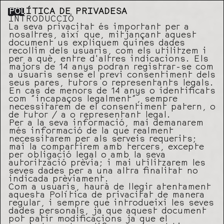
POLÍTICA DE PRIVADESA
INTRODUCCIÓ
La seva privacitat és important per a
nosaltres, així que, mitjançant aquest
document us expliquem quines dades
recollim dels usuaris, com els utilitzem i
per a què, entre d’altres indicacions. Els
majors de 14 anys podran registrar-se com
a usuaris sense el previ consentiment dels
seus pares, tutors o representants legals.
En cas de menors de 14 anys o identificats
com “incapaços legalment”, sempre
necessitarem de el consentiment patern, o
de tutor / a o representant legal.
Per a la seva informació, mai demanarem
més informació de la que realment
necessitarem per als serveis requerits;
mai la compartirem amb tercers, excepte
per obligació legal o amb la seva
autorització prèvia; i mai utilitzarem les
seves dades per a una altra finalitat no
indicada prèviament.
Com a usuaris, haurà de llegir atentament
aquesta Política de privacitat de manera
regular, i sempre que introdueixi les seves
dades personals, ja que aquest document
pot patir modificacions ja que el