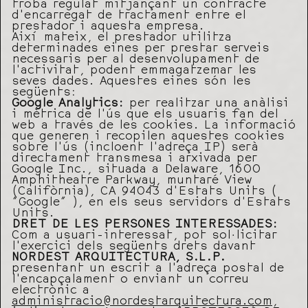
troba regulat mitjançant un contracte
d’encarregat de tractament entre el
prestador i aquesta empresa.
Així mateix, el prestador utilitza
determinades eines per prestar serveis
necessaris per al desenvolupament de
l’activitat, podent emmagatzemar les
seves dades. Aquestes eines són les
següents:
Google Analytics:
per realitzar una anàlisi
i mètrica de l’ús que els usuaris fan del
web a través de les cookies. La informació
que generen i recopilen aquestes cookies
sobre l’ús (incloent l’adreça IP) serà
directament transmesa i arxivada per
Google Inc., situada a Delaware, 1600
Amphitheatre Parkway, muntaré View
(Califòrnia), CA 94043 d’Estats Units (
“Google” ), en els seus servidors d’Estats
Units.
DRET DE LES PERSONES INTERESSADES:
Com a usuari-interessat, pot sol·licitar
l’exercici dels següents drets davant
NORDEST ARQUITECTURA, S.L.P.
presentant un escrit a l’adreça postal de
l’encapçalament o enviant un correu
electrònic a
administracio@nordestarquitectura.com
,