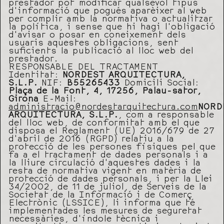
prestador pot modificar qualsevol tipus
d’informació que pogués aparèixer al web
per complir amb la normativa o actualitzar
la política, i sense que hi hagi l’obligació
d’avisar o posar en coneixement dels
usuaris aquestes obligacions, sent
suficients la publicació al lloc web del
prestador.
RESPONSABLE DEL TRACTAMENT
Identitat:
NORDEST ARQUITECTURA,
S.L.P.
NIF:
B55265433
Domicili Social:
Plaça de la Font, 4, 17256, Palau-sator,
Girona
E-Mail:
administracio@nordestarquitectura.com
NORD
ARQUITECTURA, S.L.P.
, com a responsable
del lloc web, de conformitat amb el que
disposa el Reglament (UE) 2016/679 de 27
d’abril de 2016 (RGPD) relatiu a la
protecció de les persones físiques pel que
fa a el tractament de dades personals i a
la lliure circulació d’aquestes dades i la
resta de normativa vigent en matèria de
protecció de dades personals, i per la Llei
34/2002, de 11 de juliol, de Serveis de la
Societat de la Informació i de Comerç
Electrònic (LSSICE), li informa que té
implementades les mesures de seguretat
necessàries, d’índole tècnica i