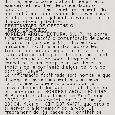
duri la relació comercial amb nosaltres o
exerceix el seu dret de cancel·lació o
oposició, o limitació a el tractament. No
obstant això, conservarem les seves dades
en els terminis legalment previstos en les
disposicions aplicables.
DESTINATARI DE CESIONS O
TRANSFERÈNCIES:
NORDEST ARQUITECTURA, S.L.P.
no porta
a terme cap cessió o comunicació de dades
ni dins ni fora de la UE. El prestador
únicament facilitarà informació a les
forces i cossos de seguretat sota ordre
judicial o per obligació d’una norma legal,
sense perjudici de poder bloquejar o
cancel·lar el seu compte si pot haver-hi
indicis de la comissió d’algun delicte per
part de l’usuari.
La informació facilitada serà només la que
disposi en aquell moment el prestador.
La informació que ens proporcioni a
través d’aquest lloc web serà allotjada en
els servidors de
NORDEST ARQUITECTURA,
SLP
, contractats a l’empresa SiteGround
SPAIN, SL, amb domicili en C / Prim 19,
28004, Madrid i CIF B87194171, que presta
el servei d’allotjament de la web. El
tractament de les dades de l’entitat es