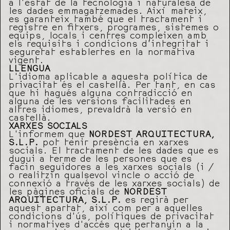
a l’estat de la tecnologia i naturalesa de
les dades emmagatzemades. Així mateix,
es garanteix també que el tractament i
registre en fitxers, programes, sistemes o
equips, locals i centres compleixen amb
els requisits i condicions d’integritat i
seguretat establertes en la normativa
vigent.
LLENGUA
L’idioma aplicable a aquesta política de
privacitat és el castellà. Per tant, en cas
que hi hagués alguna contradicció en
alguna de les versions facilitades en
altres idiomes, prevaldrà la versió en
castellà.
XARXES SOCIALS
L’informem que
NORDEST ARQUITECTURA,
S.L.P.
pot tenir presència en xarxes
socials. El tractament de les dades que es
dugui a terme de les persones que es
facin seguidores a les xarxes socials (i /
o realitzin qualsevol vincle o acció de
connexió a través de les xarxes socials) de
les pàgines oficials de
NORDEST
ARQUITECTURA, S.L.P.
es regirà per
aquest apartat, així com per a aquelles
condicions d’ús, polítiques de privacitat
i normatives d’accés que pertanyin a la