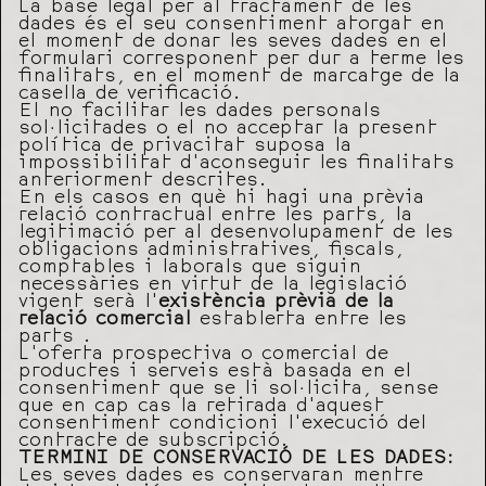
La base legal per al tractament de les
dades és el seu consentiment atorgat en
el moment de donar les seves dades en el
formulari corresponent per dur a terme les
finalitats, en el moment de marcatge de la
casella de verificació.
El no facilitar les dades personals
sol·licitades o el no acceptar la present
política de privacitat suposa la
impossibilitat d’aconseguir les finalitats
anteriorment descrites.
En els casos en què hi hagi una prèvia
relació contractual entre les parts, la
legitimació per al desenvolupament de les
obligacions administratives, fiscals,
comptables i laborals que siguin
necessàries en virtut de la legislació
vigent serà l’
existència prèvia de la
relació comercial
establerta entre les
parts .
L’oferta prospectiva o comercial de
productes i serveis està basada en el
consentiment que se li sol·licita, sense
que en cap cas la retirada d’aquest
consentiment condicioni l’execució del
contracte de subscripció.
TERMINI DE CONSERVACIÓ DE LES DADES:
Les seves dades es conservaran mentre