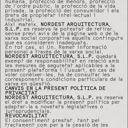
humana, protecció de menors, protecció
de l’ordre públic, la protecció de la vida
privada, la protecció del consumidor i els
drets de propietat intel·lectual i
industrial.
Així mateix,
NORDEST ARQUITECTURA,
S.L.P.
es reserva la potestat de retirar,
sense previ avís de la pàgina web o de la
xarxa social corporativa aquells continguts
que es consideren inadequats.
En tot cas, si Un. Remet informació
personal a través de la xarxa social,
NORDEST ARQUITECTURA, S.L.P.
quedarà
exempt de responsabilitat en relació amb
les mesures de seguretat aplicables a la
present plataforma i l’usuari, en cas de
voler conèixer-les, ha de consultar les
corresponents condicions particulars de la
xarxa en qüestió.
CANVIS EN LA PRESENT POLÍTICA DE
PRIVACITAT
NORDEST ARQUITECTURA, S.L.P.
es reserva
el dret a modificar la present política per
adaptar-la a novetats legislatives o
jurisprudencials.
REVOCAVILITAT
El consentiment prestat, tant pel
tractament com per a la cessió de les