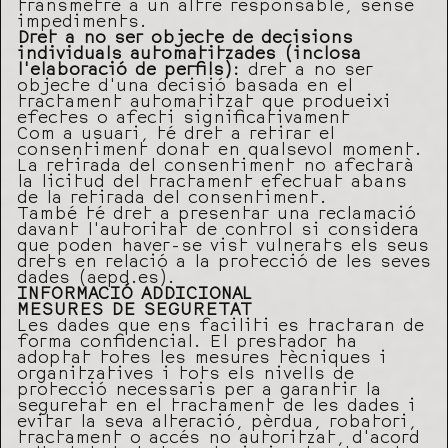
transmetre a un altre responsable, sense
impediments.
Dret a no ser objecte de decisions
individuals automatitzades (inclosa
l’elaboració de perfils):
dret a no ser
objecte d’una decisió basada en el
tractament automatitzat que produeixi
efectes o afecti significativament
Com a usuari, té dret a retirar el
consentiment donat en qualsevol moment.
La retirada del consentiment no afectarà
la licitud del tractament efectuat abans
de la retirada del consentiment.
També té dret a presentar una reclamació
davant l’autoritat de control si considera
que poden haver-se vist vulnerats els seus
drets en relació a la protecció de les seves
dades (aepd.es).
INFORMACIÓ ADDICIONAL
MESURES DE SEGURETAT
Les dades que ens faciliti es tractaran de
forma confidencial. El prestador ha
adoptat totes les mesures tècniques i
organitzatives i tots els nivells de
protecció necessaris per a garantir la
seguretat en el tractament de les dades i
evitar la seva alteració, pèrdua, robatori,
tractament o accés no autoritzat, d’acord