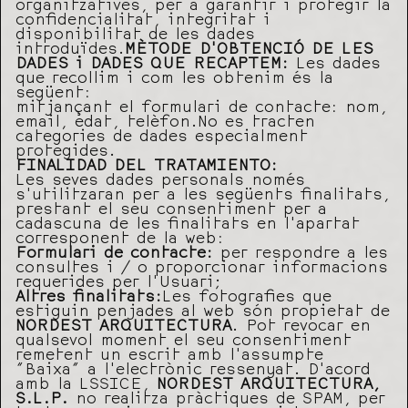
organitzatives, per a garantir i protegir la
confidencialitat, integritat i
disponibilitat de les dades
introduïdes.
MÈTODE D’OBTENCIÓ DE LES
DADES i DADES QUE RECAPTEM:
Les dades
que recollim i com les obtenim és la
següent:
mitjançant el formulari de contacte: nom,
email, edat, telèfon.No es tracten
categories de dades especialment
protegides.
FINALIDAD DEL TRATAMIENTO:
Les seves dades personals només
s’utilitzaran per a les següents finalitats,
prestant el seu consentiment per a
cadascuna de les finalitats en l’apartat
corresponent de la web:
Formulari de contacte:
per respondre a les
consultes i / o proporcionar informacions
requerides per l’Usuari;
Altres finalitats:
Les fotografies que
estiguin penjades al web són propietat de
NORDEST ARQUITECTURA
. Pot revocar en
qualsevol moment el seu consentiment
remetent un escrit amb l’assumpte
“Baixa” a l’electrònic ressenyat. D’acord
amb la LSSICE,
NORDEST ARQUITECTURA,
S.L.P.
no realitza pràctiques de SPAM, per