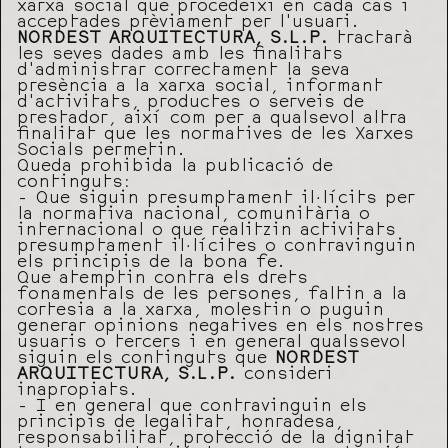
xarxa social que procedeixi en cada cas i
acceptades prèviament per l’usuari.
NORDEST ARQUITECTURA, S.L.P.
tractarà
les seves dades amb les finalitats
d’administrar correctament la seva
presència a la xarxa social, informant
d’activitats, productes o serveis de
prestador, així com per a qualsevol altra
finalitat que les normatives de les Xarxes
Socials permetin.
Queda prohibida la publicació de
continguts:
– Que siguin presumptament il·lícits per
la normativa nacional, comunitària o
internacional o que realitzin activitats
presumptament il·lícites o contravinguin
els principis de la bona fe.
Que atemptin contra els drets
fonamentals de les persones, faltin a la
cortesia a la xarxa, molestin o puguin
generar opinions negatives en els nostres
usuaris o tercers i en general qualssevol
siguin els continguts que
NORDEST
ARQUITECTURA, S.L.P.
consideri
inapropiats.
– I en general que contravinguin els
principis de legalitat, honradesa,
responsabilitat, protecció de la dignitat